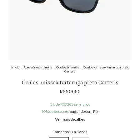
Início
.
Acessórios infantis
.
Óculos infantis
.
Óculos unissex tartaruga preto
Carter's
Óculos unissex tartaruga preto Carter's
R$109,90
3
x de
R$36,63
sem juros
10% de desconto
pagando com Pix
Ver mais detalhes
Tamanho:
0 a 3 anos