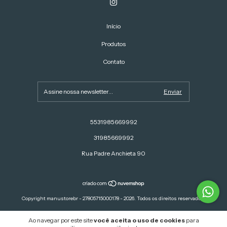
Início
Produtos
Contato
5531985669992
31985669992
Rua Padre Anchieta 90
Copyright manustorebr - 27805715000178 - 2026. Todos os direitos reservados.
Ao navegar por este site
você aceita o uso de cookies
para