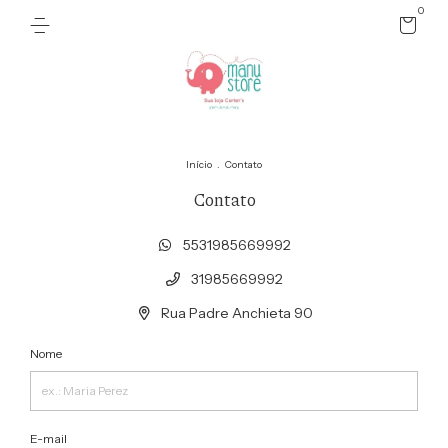
0
Início
.
Contato
Contato
5531985669992
31985669992
Rua Padre Anchieta 90
Nome
E-mail