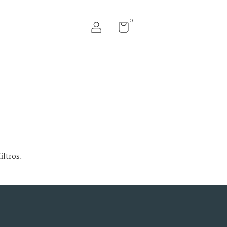
0
iltros.