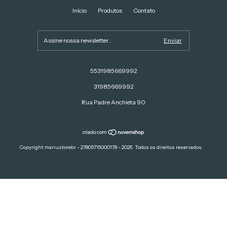
Início
Produtos
Contato
5531985669992
31985669992
Rua Padre Anchieta 90
Copyright manustorebr - 27805715000178 - 2026. Todos os direitos reservados.