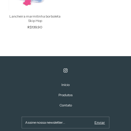
Lancheira marmitinha borboleta
Skip Hop
R$139,90
Início
Produtos
Contato