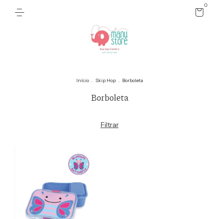
0
Início
.
Skip Hop
.
Borboleta
Borboleta
Filtrar