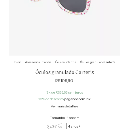
Início
.
Acessórios infantis
.
Óculos infantis
.
Óculos granulado Carter’s
Óculos granulado Carter’s
R$109,90
3
x de
R$36,63
sem juros
10% de desconto
pagando com Pix
Ver mais detalhes
Tamanho:
4 anos +
0 a 3 anos
4 anos +