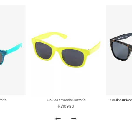
er's
Óculos amarelo Carter’s
Óculos unisse
R$109,90