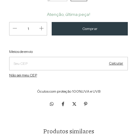
Atenção, última peça!
Alterar CEP
Entregas para o CEP:
Meios de envio
Calcular
Não sei meu CEP
Óculos com proteção 100%UVA e UVB
Produtos similares