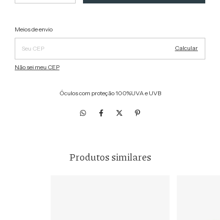
Alterar CEP
Entregas para o CEP:
Meios de envio
Calcular
Não sei meu CEP
Óculos com proteção 100%UVA e UVB
Produtos similares