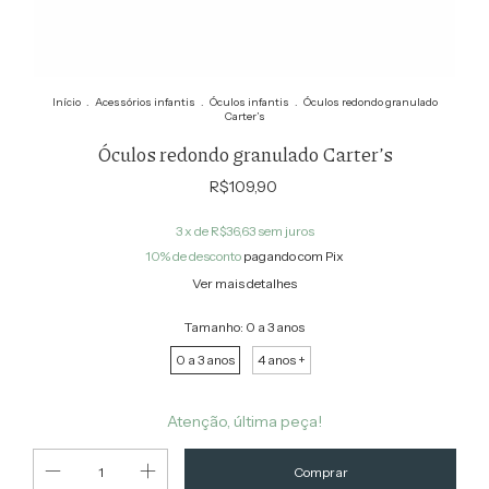
Início
.
Acessórios infantis
.
Óculos infantis
.
Óculos redondo granulado
Carter’s
Óculos redondo granulado Carter’s
R$109,90
3
x de
R$36,63
sem juros
10% de desconto
pagando com Pix
Ver mais detalhes
Tamanho:
0 a 3 anos
0 a 3 anos
4 anos +
Atenção, última peça!