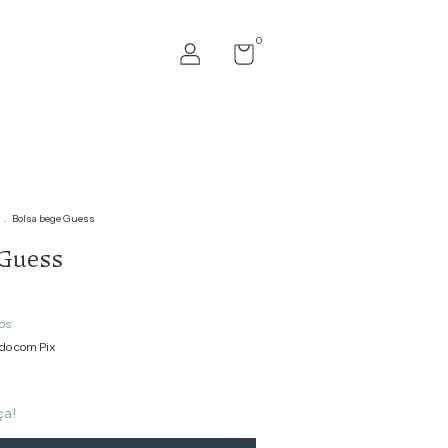
0
.
Bolsa bege Guess
 Guess
os
o com Pix
ça!