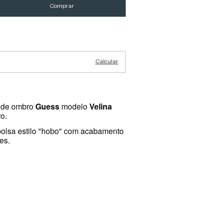
Alterar CEP
Calcular
a de ombro
Guess
modelo
Velina
o.
bolsa estilo "hobo" com acabamento
es.