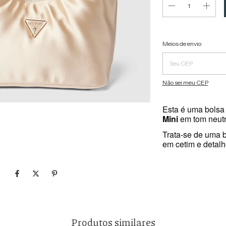
Entregas para o CEP:
Meios de envio
Não sei meu CEP
Esta é uma bols
Mini
em tom neutr
Trata-se de uma 
em cetim e detalh
Produtos similares