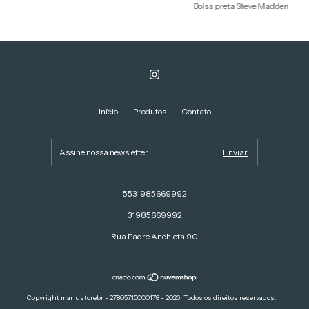
Bolsa preta Steve Madden
Início
Produtos
Contato
5531985669992
31985669992
Rua Padre Anchieta 90
Copyright manustorebr - 27805715000178 - 2026. Todos os direitos reservados.