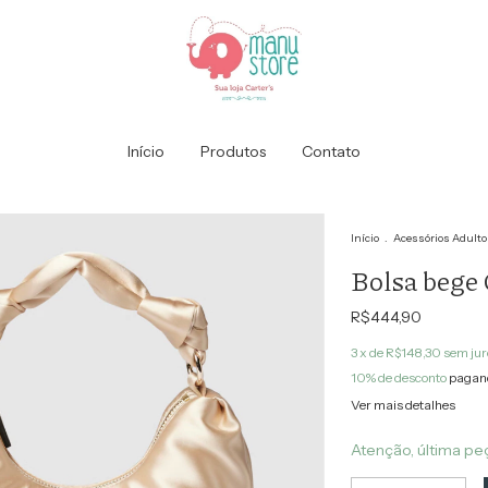
Início
Produtos
Contato
Início
.
Acessórios Adulto
Bolsa bege
R$444,90
3
x de
R$148,30
sem jur
10% de desconto
pagand
Ver mais detalhes
Atenção, última pe